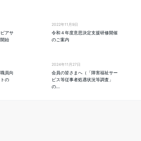
2022年11月9日
者ピアサ
令和４年度意思決定支援研修開催
が開始
のご案内
2024年11月27日
設職員向
会員の皆さまへ（「障害福祉サー
ットの
ビス等従事者処遇状況等調査」
の...