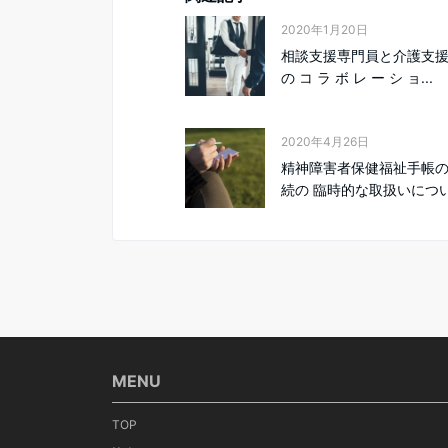
2020年1月20日
相談支援専門員と介護支
の コ ラ ボ レ ー シ ョ...
2020年4月26日
精神障害者保健福祉手帳
続の 臨時的な取扱いにつ
MENU
TOP