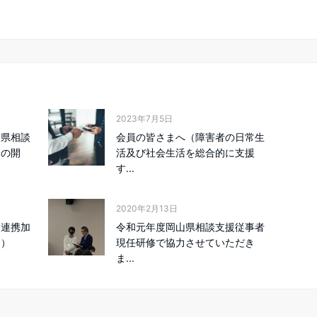
2023年7月5日
山県相談
会員の皆さまへ（障害者の日常生
会の開
活及び社会生活を総合的に支援
す...
2020年2月13日
間連携加
令和元年度岡山県相談支援従事者
て）
現任研修で協力させていただき
ま...