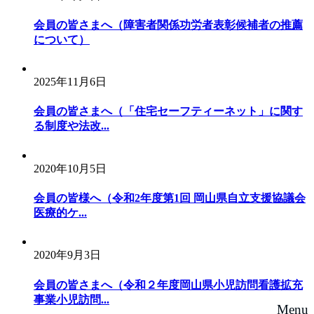
ゲ
ー
会員の皆さまへ（障害者関係功労者表彰候補者の推薦
について）
シ
ョ
2025年11月6日
ン
会員の皆さまへ（「住宅セーフティーネット」に関す
る制度や法改...
2020年10月5日
会員の皆様へ（令和2年度第1回 岡山県自立支援協議会
医療的ケ...
2020年9月3日
会員の皆さまへ（令和２年度岡山県小児訪問看護拡充
事業小児訪問...
Menu