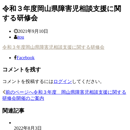
令和３年度岡山県障害児相談支援に関
する研修会
2021年9月10日
itou
令和３年度岡山県障害児相談支援に関する研修会
Facebook
コメントを残す
コメントを投稿するには
ログイン
してください。
前のページへ
令和３年度 岡山県障害児相談支援に関する
投
研修会開催のご案内
稿
関連記事
ナ
ビ
2022年8月3日