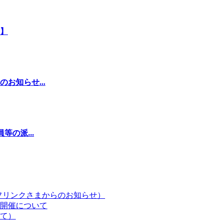
】
お知らせ...
の派...
フリンクさまからのお知らせ）
開催について
いて）