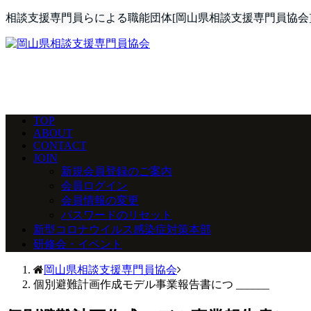
相談支援専門員らによる職能団体[岡山県相談支援専門員協会]
TOP
ABOUT
CONTACT
JOIN
新規会員登録のご案内
会員ログイン
会員情報の変更
パスワードのリセット
新型コロナウイルス感染症対策本部
研修会・イベント
岡山県相談支援専門員協会
個別避難計画作成モデル事業報告書につ ______