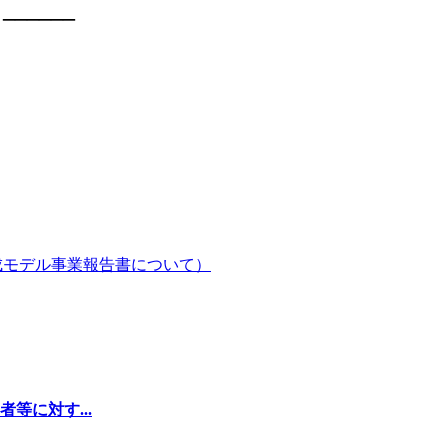
____
成モデル事業報告書について）
等に対す...