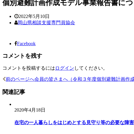
個別避難計画作成モデル事業報告書につ __
2022年5月10日
岡山県相談支援専門員協会
Facebook
コメントを残す
コメントを投稿するには
ログイン
してください。
前のページへ
会員の皆さまへ（令和３年度個別避難計画作
投
稿
関連記事
ナ
ビ
2020年4月18日
ゲ
在宅の一人暮らしをはじめとする見守り等の必要な障害者
ー