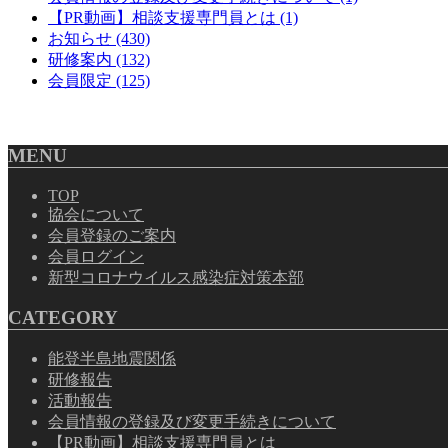
【PR動画】相談支援専門員とは
(1)
お知らせ
(430)
研修案内
(132)
会員限定
(125)
MENU
TOP
協会について
会員登録のご案内
会員ログイン
新型コロナウイルス感染症対策本部
CATEGORY
能登半島地震関係
研修報告
活動報告
会員情報の登録及び変更手続きについて
【PR動画】相談支援専門員とは