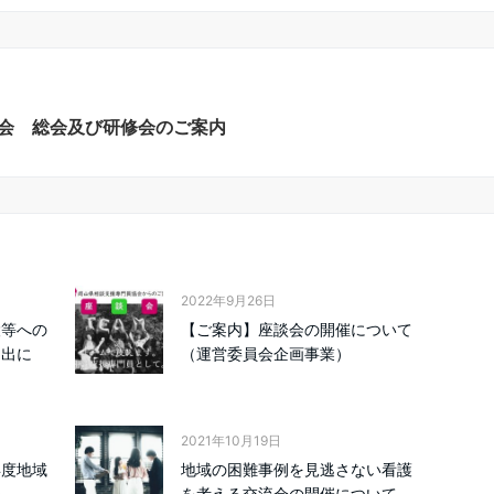
会 総会及び研修会のご案内
2022年9月26日
設等への
【ご案内】座談会の開催について
申出に
（運営委員会企画事業）
2021年10月19日
年度地域
地域の困難事例を見逃さない看護
か
を考える交流会の開催について