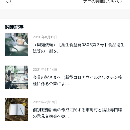
て）
ナーの開催について）
関連記事
2020年8月11日
（周知依頼）【薬生食監発0805第３号】食品衛生
法等の一部を...
2021年6月14日
会員の皆さまへ（新型コロナウイルスワクチン接
種に係る企業によ...
2025年2月19日
個別避難計画の作成に関する市町村と福祉専門職
の意見交換会へ参...