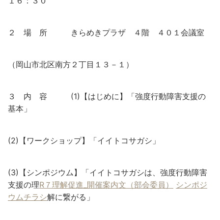
１６：３０
２ 場 所 きらめきプラザ ４階 ４０１会議室
（岡山市北区南方２丁目１３－１）
３ 内 容 (1)【はじめに】「強度行動障害支援の
基本」
(2)【ワークショップ】「イイトコサガシ」
(3)【シンポジウム】「イイトコサガシは、強度行動障害
支援の理
R７理解促進_開催案内文（部会委員）
シンポジ
ウムチラシ
解に繋がる」