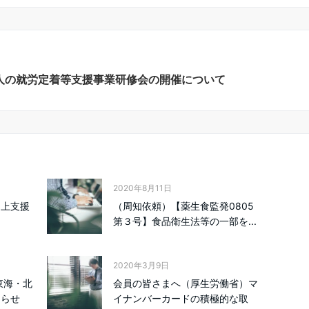
人の就労定着等支援事業研修会の開催について
2020年8月11日
向上支援
（周知依頼）【薬生食監発0805
）
第３号】食品衛生法等の一部を...
2020年3月9日
東海・北
会員の皆さまへ（厚生労働省）マ
知らせ
イナンバーカードの積極的な取