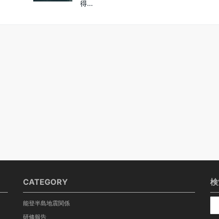
得...
CATEGORY
検
能登半島地震関係
研修報告