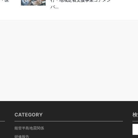
バ...
CATEGORY
検
能登半島地震関係
研修報告