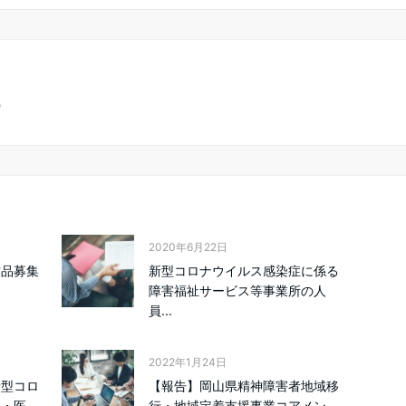
）
2020年6月22日
作品募集
新型コロナウイルス感染症に係る
障害福祉サービス等事業所の人
員...
2022年1月24日
新型コロ
【報告】岡山県精神障害者地域移
健・医
行・地域定着支援事業コアメン