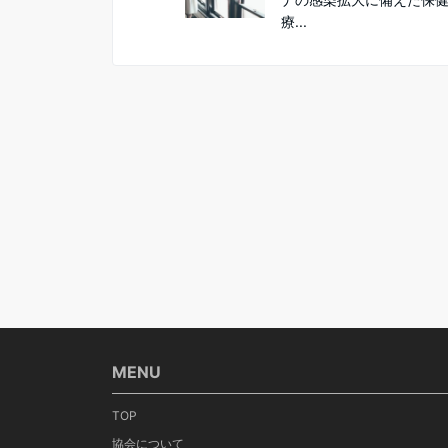
療...
MENU
TOP
協会について