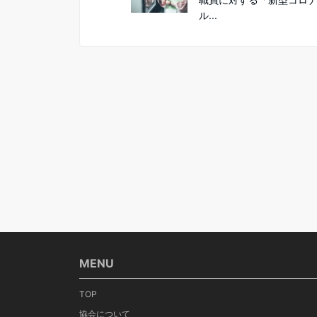
ル...
MENU
TOP
協会について