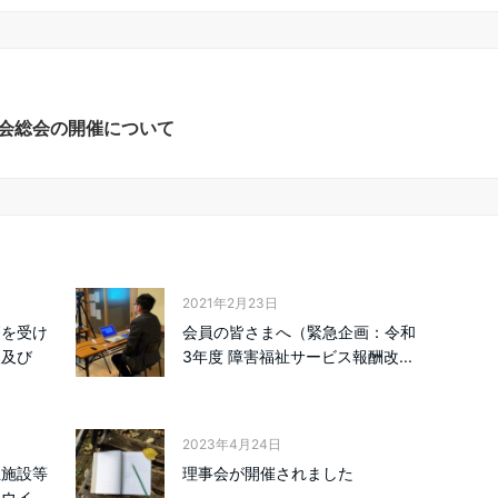
会総会の開催について
2021年2月23日
療を受け
会員の皆さまへ（緊急企画：令和
援及び
3年度 障害福祉サービス報酬改...
2023年4月24日
祉施設等
理事会が開催されました
ナウイ